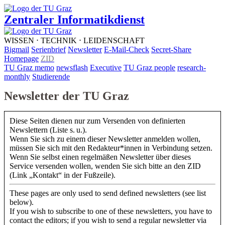
Zentraler Informatikdienst
WISSEN ⋅ TECHNIK ⋅ LEIDENSCHAFT
Bigmail
Serienbrief
Newsletter
E-Mail-Check
Secret-Share
Homepage
ZID
TU Graz memo
newsflash
Executive
TU Graz people
research-
monthly
Studierende
Newsletter der TU Graz
Diese Seiten dienen nur zum Versenden von definierten
Newslettern (Liste s. u.).
Wenn Sie sich zu einem dieser Newsletter anmelden wollen,
müssen Sie sich mit den Redakteur*innen in Verbindung setzen.
Wenn Sie selbst einen regelmäßen Newsletter über dieses
Service versenden wollen, wenden Sie sich bitte an den ZID
(Link „Kontakt“ in der Fußzeile).
These pages are only used to send defined newsletters (see list
below).
If you wish to subscribe to one of these newsletters, you have to
contact the editors; if you wish to send a regular newsletter via