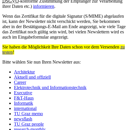
DSGVO
-konforme Zustimmung der Empfänger zur Verarbeitung
ihrer Daten etc.)
informieren
.
Wenn das Zertifikat für die digitale Signatur (S/MIME) abgelaufen
ist, kann der Newsletter nicht verschickt werden, Sie bekommen
aber in der Bestätigungs-E-Mail am Ende angezeigt, wie viele Tage
das Zertifikat noch gültig sein wird, bei vielen Newslettern wird es
auch im Eingabeformular angezeigt.
Sie haben die Möglichkeit Ihre Daten schon vor dem Versenden
zu
testen
!
Bitte wählen Sie nun Ihren Newsletter aus:
Architektur
Aktuell und offiziell
Career
Elektrotechnik und Informationstechnik
Executive
F&T-Haus
Informatik
international
TU Graz memo
newsflash
TU Graz people
research-monthly